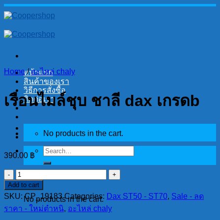
Skip
to
content
Home
/
อะไหล่ chaly
หน้าแรก
สินค้าของเรา
วิธีการสั่งซื้อ
เรือนไมล์ชุบ ชาลี dax เกรดb
ติดต่อเรา
No products in the cart.
Search
390.00
฿
for:
เรือน
Cart
Add to cart
ไมล์
SKU:
CP_19183
Categories:
Dax ST50 - ST70
,
Sale - ลด
No products in the cart.
ชุบ
ราคา - ใหม่ตำหนิ
,
อะไหล่ chaly
ชาลี