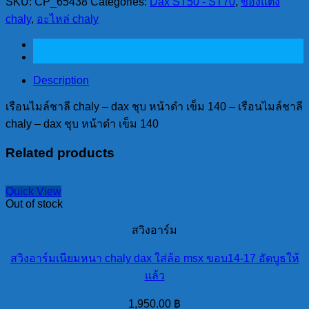
SKU:
CP_65438
Categories:
Dax ST50 - ST70
,
ของแต่ง
ชาลี
chaly
,
อะไหล่ chaly
chaly
-
dax
ชุบ
หน้า
Description
ดำ
เรือนไมล์ชาลี chaly – dax ชุบ หน้าดำ เข็ม 140 – เรือนไมล์ชาลี
เข็ม
chaly – dax ชุบ หน้าดำ เข็ม 140
140
quantity
Related products
Quick View
Out of stock
สวิงอาร์ม
สวิงอาร์มเนียมหนา chaly dax ใส่ล้อ msx ขอบ14-17 อัดบูธให้
แล้ว
1,950.00
฿