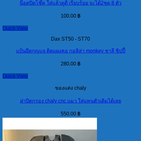
น๊อตปิดโช๊ค ใส่แล้วดูดี เรียบร้อย จะได้2ชุด 8 ตัว
100.00
฿
Quick View
Dax ST50 - ST70
แป้นยึดกุญแจ ติดแผงคอ กอลิล่า monkey ชาลี ชิปปี้
280.00
฿
Quick View
ของแต่ง chaly
ฝาปิดกรอง chaly cnc แมว ใส่แทนตัวเดิมได้เลย
550.00
฿