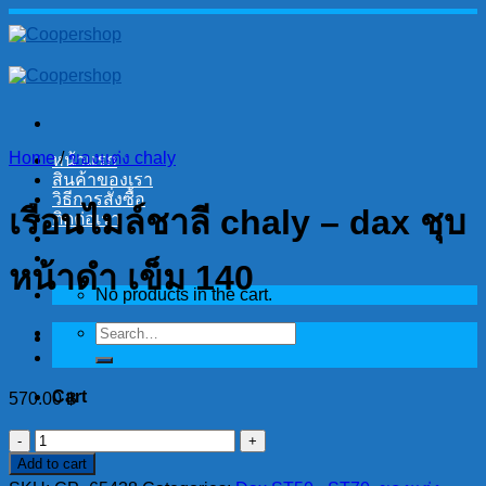
Skip
to
content
Home
/
ของแต่ง chaly
หน้าแรก
สินค้าของเรา
วิธีการสั่งซื้อ
เรือนไมล์ชาลี chaly – dax ชุบ
ติดต่อเรา
หน้าดำ เข็ม 140
No products in the cart.
Search
for:
Cart
570.00
฿
No products in the cart.
เรือน
Add to cart
ไมล์