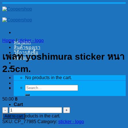
Skip
to
content
Home
/
sticker - logo
หน้าแรก
สินค้าของเรา
วิธีการสั่งซื้อ
เพลท yoshimura sticker หนา
ติดต่อเรา
2.5cm.
No products in the cart.
Search
for:
50.00
฿
Cart
เพลท
No products in the cart.
Add to cart
yoshimura
SKU:
sticker
CP_77985
Category:
sticker - logo
หนา