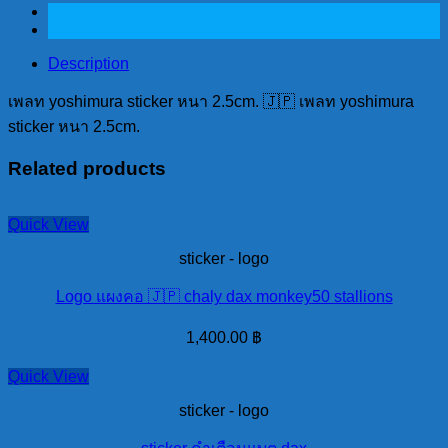
2.5cm.
quantity
Description
เพลท yoshimura sticker หนา 2.5cm. 🇯🇵 เพลท yoshimura
sticker หนา 2.5cm.
Related products
Quick View
sticker - logo
Logo แผงคอ 🇯🇵 chaly dax monkey50 stallions
1,400.00
฿
Quick View
sticker - logo