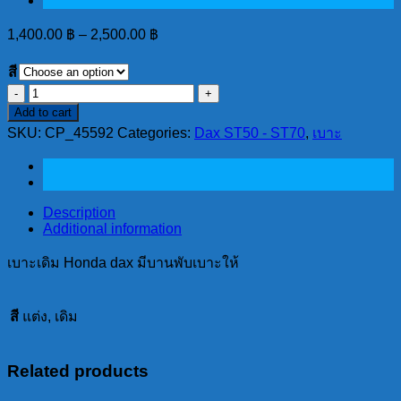
1,400.00
฿
–
2,500.00
฿
สี
เบาะ
Add to cart
เดิม
SKU:
CP_45592
Categories:
Dax ST50 - ST70
,
เบาะ
Honda
dax
มี
บานพับ
Description
เบาะ
Additional information
ให้
quantity
เบาะเดิม Honda dax มีบานพับเบาะให้
สี
แต่ง, เดิม
Related products