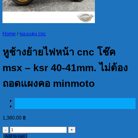
Home
/
ของแต่ง cnc
หูช้างย้ายไฟหน้า cnc โช๊ค
msx – ksr 40-41mm. ไม่ต้อง
ถอดแผงคอ minmoto
1,380.00
฿
หูช้าง
Add to cart
ย้าย