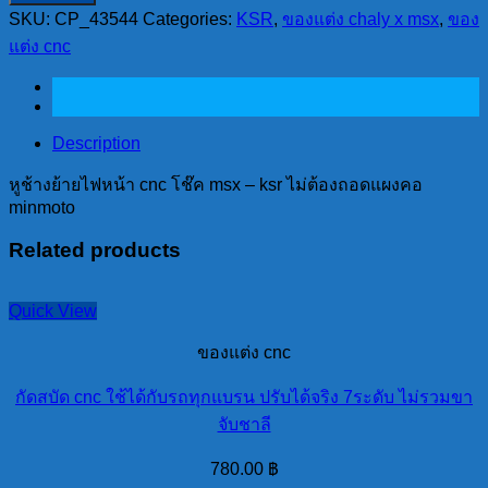
SKU:
CP_43544
Categories:
KSR
,
ของแต่ง chaly x msx
,
ของ
ไฟ
แต่ง cnc
หน้า
cnc
โช๊ค
msx
-
Description
ksr
40-
หูช้างย้ายไฟหน้า cnc โช๊ค msx – ksr ไม่ต้องถอดแผงคอ
41mm.
minmoto
ไม่
Related products
ต้อง
ถอด
แผงคอ
Quick View
minmoto
quantity
ของแต่ง cnc
กัดสบัด cnc ใช้ได้กับรถทุกแบรน ปรับได้จริง 7ระดับ ไม่รวมขา
จับชาลี
780.00
฿