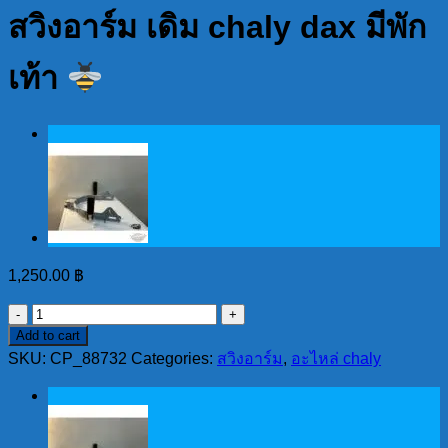
สวิงอาร์ม เดิม chaly dax มีพัก
เท้า
1,250.00
฿
สวิง
Add to cart
อาร์ม
SKU:
CP_88732
Categories:
สวิงอาร์ม
,
อะไหล่ chaly
เดิม
chaly
dax
มี