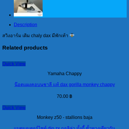
พัก
เท้า
quantity
Description
สวิงอาร์ม เดิม chaly dax มีพักเท้า
Related products
Quick View
Yamaha Chappy
น๊อตแผงคอบนชาลี แท้ dax gorilla monkey chappy
70.00
฿
Quick View
Monkey z50 - stallions baja
แบตมอเตอร์ไซด์ dio zx กอลิล่า มั้งกี้ ขั้วทางเดียวกัน