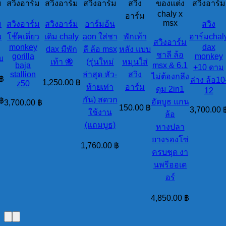
ม
สวิงอาร์ม
สวิงอาร์ม
สวิงอาร์ม
สวิง
ของแต่ง
สวิงอาร์ม
chaly x
อาร์ม
msx
ม
สวิงอาร์ม
สวิงอาร์ม
อาร์มอ้น
สวิง
ม
โช๊คเดี่ยว
เดิม chaly
aon ใส่ชา
พักเท้า
อาร์มchal
สวิงอาร์ม
monkey
dax
dax มีพัก
ลี ล้อ msx
หลัง แบบ
ชาลี ล้อ
gorilla
monkey
บ
เท้า 🐝
(รุ่นใหม่
หมุนใส่
baja
msx & 6.1
+10 ดาม
stallion
ล่าสุด หัว-
สวิง
ไม่ต้องกลึง
฿
ล่าง ล้อ10
1,250.00
฿
z50
ท้ายเท่า
อาร์ม
ดุม 2in1
12
กัน) สดวก
฿
อัดบูธ แกน
3,700.00
฿
150.00
฿
3,700.00
ใช้งาน
ล้อ
(แถมบูธ)
หางปลา
ยางรองโซ่
1,760.00
฿
ครบชุด งา
นพรีออเด
อร์
4,850.00
฿