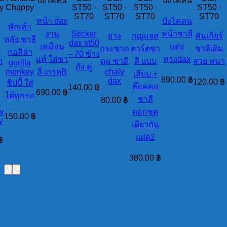
บังโคลน
บังโคลน
y
Chappy
ST50 -
ST50 -
ST50 -
ST50 -
ST70
ST70
ST70
ST70
หน้า dax
บังโคลน
พักเท้า
งาน
Sticker
หน้าชาลี
ยาง
กุญแจส
คันเกียร์
หลัง ชาลี
dax st50
เหมือน
แต่ง
ี
กระชาก
ตาร์ตชา
ชาลีเดิม
กอลิล่า
– 70 ข้าง
แท้ ใส่ชา
ทรงdax
า
ดุม ชาลี
ลี แบบ
สวย หนา
gorilla
ถัง คู่
monkey
ลี เกรดB
chaly
เสีบบ +
690.00
฿
dax
120.00
฿
ชิปปี้ ใส่
ล๊อคคอ
140.00
฿
690.00
฿
ได้ทุกรถ
ชาลี
80.00
฿
a
y
ดอกชุด
150.00
฿
y
เดียวกัน
แฝด2
฿
380.00
฿