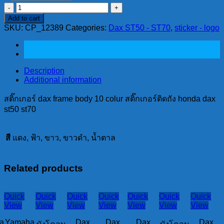
สติ๊กเกอร์
Add to cart
dax
SKU:
frame
CP_12389
Categories:
Dax ST50 - ST70
,
sticker - logo
body
10
colur
สติ๊กเกอร์
Description
ติด
Additional information
ถัง
สติ๊กเกอร์ dax frame body 10 colur สติ๊กเกอร์ติดถัง honda dax
honda
st50 st70
dax
st50
st70
quantity
สี
แดง, ฟ้า, ขาว, ขาวดำ, น้ำตาล
Related products
Quick
Quick
Quick
Quick
Quick
Quick
Quick
View
View
View
View
View
View
View
a
Yamaha
Dax
Dax
Dax
Dax