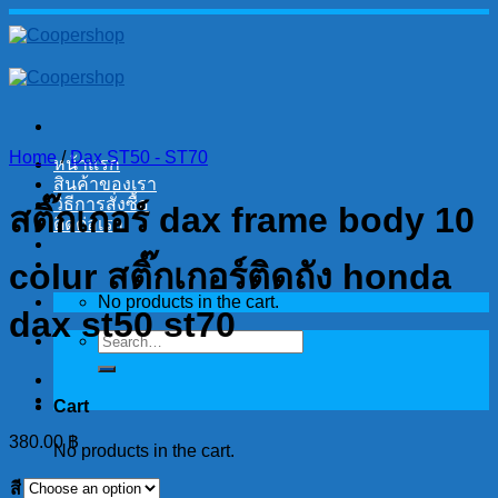
Skip
to
content
Home
/
Dax ST50 - ST70
หน้าแรก
สินค้าของเรา
วิธีการสั่งซื้อ
สติ๊กเกอร์ dax frame body 10
ติดต่อเรา
colur สติ๊กเกอร์ติดถัง honda
No products in the cart.
dax st50 st70
Search
for:
Cart
380.00
฿
No products in the cart.
สี