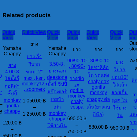
Related products
Quick
Quick View
Quick
Quick
Quick
Quick
Qui
View
View
View
View
View
Vi
Out
ยาง
Yamaha
Yamaha
sto
ยาง
ยาง
ยาง
Chappy
Chappy
ยาง กึ่ง
กะท
90/90-10
130/90-10
ยาง
วิบาก
3.50-8 ,
ยาง
, 80/90-
ใส่ชาลีล้อ
แ
วิบาก
ยางนอก
4.00-8
ขอบ12″
10
โต รถแต่ง
0
deestone
ขอบ10″
msx , ksr ,
ใส่มั้งกี้
ยางdio
ล้
-
chaly dax
monkey125
มั้งกี้ ชิปปี้
zx
ใส่แล้ว
กอลิล่า
gorilla
, zoomerx
gorilla
สกุ๊ตเตอร์
r
monkey
สวยเต็ม
ชิ้ปปี้
m
monkey
เวสป้า
chappy ต่อ
monkey
ลุยๆ ไม่
g
1,050.00
฿
chaly
–
gorilla
เก่า
vespa
เส้น(ยางลบ
ข
–
ใช้ยาง
chappy
฿
monkey
1,250.00
฿
ยี่ห้อ)
และ
ใน
690.00
฿
chappy
รว
120.00
฿
–
ใช้ยางใน
880.00
฿
980.00
฿
–
ร
750.00
฿
550.00
฿