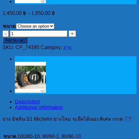
1,450.00
฿
–
1,650.00
฿
ขนาด
ยาง
Add to cart
มิ
SKU:
CP_74195
Category:
ยาง
ชลิน
S1
Michelin
ยาง
ใหม่
จะ
ยืด
ได้
Description
เยอะ
Additional information
พิเศษ
ยาง มิชลิน S1 Michelin ยางใหม่ จะยืดได้เยอะพิเศษ เกรด🇯🇵
เกรด
🇯🇵
quantity
ขนาด
100/80-10, 80/90-1, 90/90-10