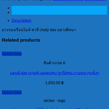
เรือน
ไมล์
ชาลี
chaly
Description
dax
อย่าง
ยางรองเรือนไมล์ ชาลี chaly dax อย่างดีหนา
ดี
Related products
หนา
quantity
Quick View
สินค้าเกรด A
แฮนด์ dax เกรดA แผงคอชุบ ลูกบิดชุบ งานหนาๆแข็งๆ
1,650.00
฿
Quick View
sticker - logo