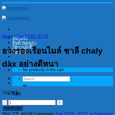
Skip
to
content
Home
/
Dax ST50 - ST70
หน้าแรก
สินค้าของเรา
วิธีการสั่งซื้อ
ยางรองเรือนไมล์ ชาลี chaly
ติดต่อเรา
dax อย่างดีหนา
No products in the cart.
Search
for:
110.00
฿
Cart
ยาง
No products in the cart.
Add to cart
รอง
SKU:
CP_46246
Categories:
Dax ST50 - ST70
,
อะไหล่ chaly