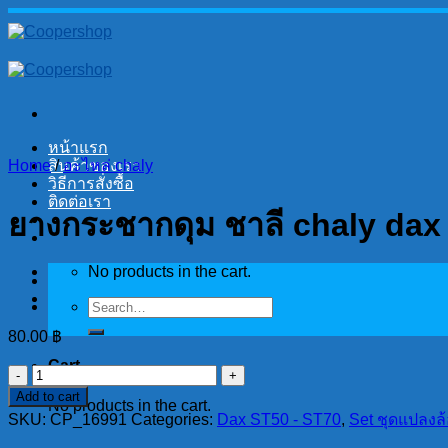
Skip
to
content
หน้าแรก
Home
สินค้าของเรา
/
อะไหล่ chaly
วิธีการสั่งซื้อ
ติดต่อเรา
ยางกระชากดุม ชาลี chaly dax
No products in the cart.
Search
for:
80.00
฿
Cart
ยาง
Add to cart
กระชาก
No products in the cart.
SKU:
CP_16991
Categories:
Dax ST50 - ST70
,
Set ชุดแปลงล้
ดุม