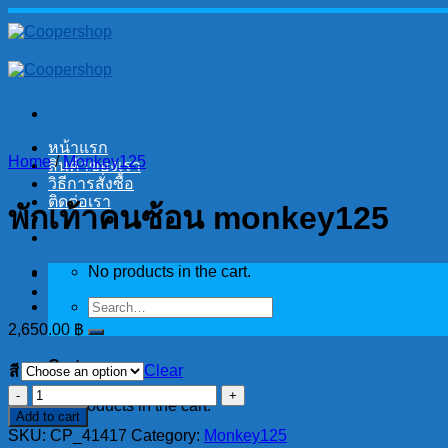
Skip
to
content
หน้าแรก
Home
/
Monkey125
สินค้าของเรา
วิธีการสั่งซื้อ
ติดต่อเรา
พักเท้าคนซ้อน monkey125
No products in the cart.
Search
for:
2,650.00
฿
Cart
Clear
สี
พัก
No products in the cart.
Add to cart
เท้า
SKU:
CP_41417
Category:
Monkey125
คน