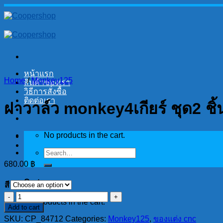
Skip
to
content
หน้าแรก
Home
/
Monkey125
สินค้าของเรา
วิธีการสั่งซื้อ
ติดต่อเรา
ฝาวาล์ว monkey4เกียร์ ชุด2 ชิ้
No products in the cart.
Search
for:
680.00
฿
Cart
สี
ฝา
No products in the cart.
Add to cart
วาล์ว
SKU:
CP_84712
Categories:
Monkey125
,
ของแต่ง cnc
monkey4เกียร์