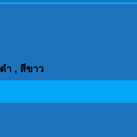
ีดำ , สีขาว