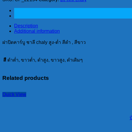
คาร์บู
ชาลี
chaly
สูง-
Description
ต่ำ
Additional information
สีดำ
ฝาปิดคาร์บู ชาลี chaly สูง-ต่ำ สีดำ , สีขาว
,
สี
ขาว
สี
ดำต่ำ, ขาวต่ำ, ดำสูง, ขาวสูง, ดำเดิมๆ
quantity
Related products
Quick View
บ