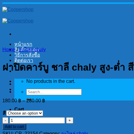
Skip
to
content
หน้าแรก
Home
สินค้าของเรา
/
อะไหล่ chaly
วิธีการสั่งซื้อ
ติดต่อเรา
ฝาปิดคาร์บู ชาลี chaly สูง-ต่ำ ส
No products in the cart.
Search
for:
180.00
฿
–
280.00
฿
Cart
สี
ฝา
No products in the cart.
Add to cart
ปิด
SKU:
CP_22154
Category:
อะไหล่ chaly