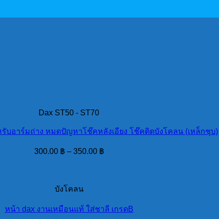
Dax ST50 - ST70
หรับอาร์มถ่าง หมดปัญหาโช๊คหลังเอียง โช๊คติดบังโคลน (เหล็กชุบ)
300.00
฿
–
350.00
฿
บังโคลน
หน้า dax งานเหมือนแท้ ใส่ชาลี เกรดB