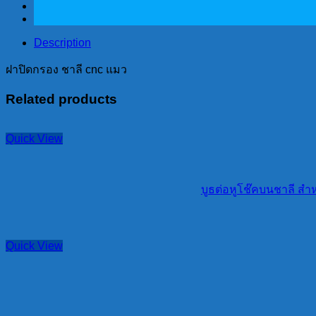
ชาลี
cnc
แมว
Description
quantity
ฝาปิดกรอง ชาลี cnc แมว
Related products
Quick View
บูธต่อหูโช๊คบนชาลี สำ
Quick View