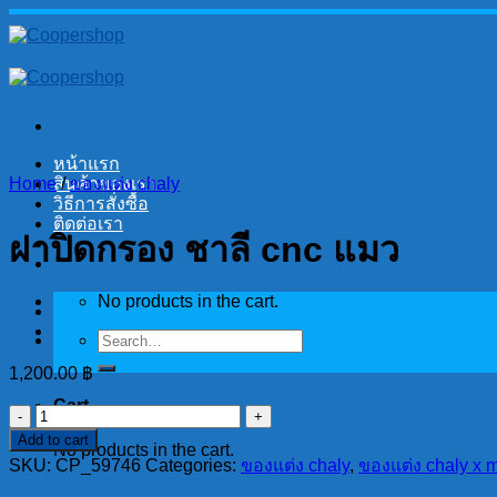
Skip
to
content
หน้าแรก
Home
สินค้าของเรา
/
ของแต่ง chaly
วิธีการสั่งซื้อ
ติดต่อเรา
ฝาปิดกรอง ชาลี cnc แมว
No products in the cart.
Search
for:
1,200.00
฿
Cart
ฝา
Add to cart
ปิด
No products in the cart.
SKU:
CP_59746
Categories:
ของแต่ง chaly
,
ของแต่ง chaly x 
กรอง