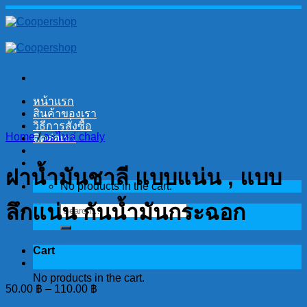
Skip
to
content
หน้าแรก
สินค้าของเรา
วิธีการสั่งซื้อ
Home
/
อะไหล่ chaly
ติดต่อเรา
ฝาน้ำมันชาลี แบบแน่น , แบบ
No products in the cart.
ลึกแน่น กันน้ำมันกระฉอก
Search
for:
Cart
No products in the cart.
50.00
฿
–
110.00
฿