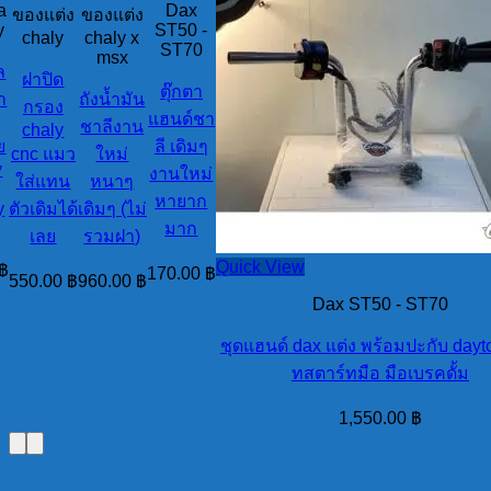
a
Dax
ของแต่ง
ของแต่ง
y
ST50 -
chaly
chaly x
ST70
msx
ล
ฝาปิด
ตุ๊กตา
า
ถังน้ำมัน
กรอง
แฮนด์ชา
ชาลีงาน
chaly
ย
ลี เดิมๆ
cnc แมว
ใหม่
y
งานใหม่
ใส่แทน
หนาๆ
หายาก
y
ตัวเดิมได้
เดิมๆ (ไม่
มาก
เลย
รวมฝา)
Quick View
฿
170.00
฿
550.00
฿
960.00
฿
Dax ST50 - ST70
ชุดแฮนด์ dax แต่ง พร้อมปะกับ dayt
ทสตาร์ทมือ มือเบรคดั้ม
1,550.00
฿