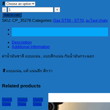
สี
ฝา
Add to cart
น้ำมัน
SKU:
CP_35276
Categories:
Dax ST50 - ST70
,
อะไหล่ chaly
ชาลี
แบบ
แน่น
,
Description
แบบ
Additional information
ลึก
ฝาน้ำมันชาลี แบบแน่น , แบบลึกแน่น กันน้ำมันกระฉอก
แน่น
กัน
น้ำมัน
สี
แบบแน่น, แท้ แน่นลึก ดีกว่า
กระฉอก
quantity
Related products
Quick
Quick
Quick
View
View
View