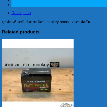
dax
กอ
Description
ลิ
ล่า
บูธล้อแท้ ชาลี dax กอลิล่า monkey honda ราคาต่ออัน
monkey
honda
Related products
ราคา
ต่อ
อัน
quantity