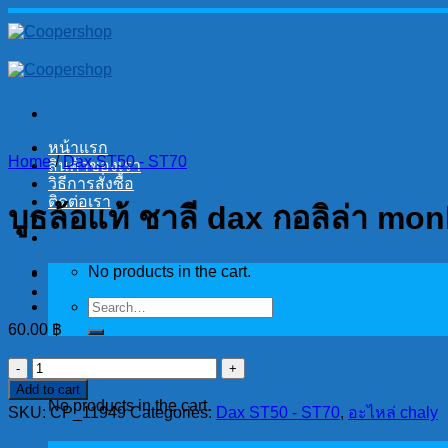
Skip
to
content
หน้าแรก
Home
/
Dax ST50 - ST70
สินค้าของเรา
วิธีการสั่งซื้อ
ติดต่อเรา
บูธล้อแท้ ชาลี dax กอลิล่า m
No products in the cart.
Search
for:
60.00
฿
Cart
บูธ
Add to cart
ล้อ
No products in the cart.
SKU:
CP_11949
Categories:
Dax ST50 - ST70
,
อะไหล่ chaly
แท้
ชาลี