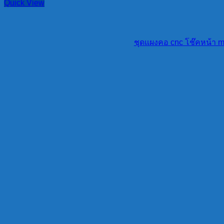
Quick View
ชุดแผงคอ cnc โช๊คหน้า mo