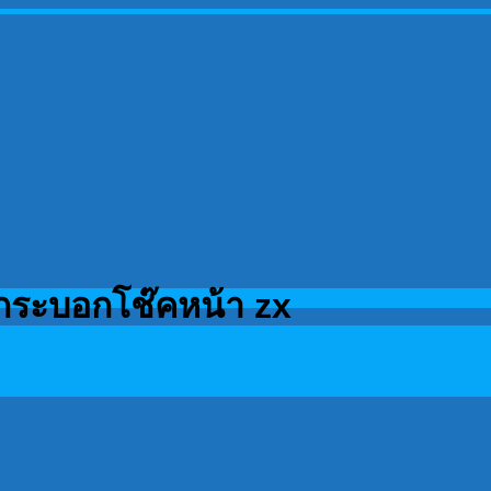
กระบอกโช๊คหน้า zx