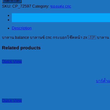
Add to cart
ลาน
SKU:
CP_72597
Category:
ของแต่ง cnc
balance
บาลานซ์
cnc
กระ
Description
บอก
โช๊
บาลาน balance บาลานซ์ cnc กระบอกโช๊คหน้า zx 🇯🇵 บาลาน 
คห
Related products
น้า
zx
quantity
Quick View
บาร์ค้ำ
Quick View