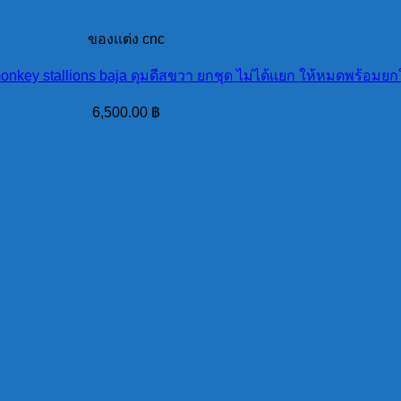
ของแต่ง cnc
nkey stallions baja ดุมดีสขวา ยกชุด ไม่ได้แยก ให้หมดพร้อมยกใ
6,500.00
฿