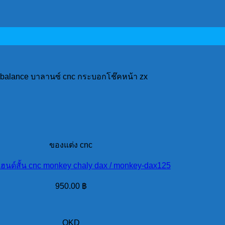
balance บาลานซ์ cnc กระบอกโช๊คหน้า zx
ของแต่ง cnc
แฮนด์สั้น cnc monkey chaly dax / monkey-dax125
950.00
฿
OKD