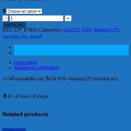
สี
บาร์
Add to cart
ค้ำ
SKU:
CP_67841
Categories:
Dax125
,
KSR
,
Monkey125
,
แฮนด์
ของแต่ง cnc
,
แฮนด์
เดิม
cnc
ยืด
ได้
Description
970-
Additional information
monkey125
msx
บาร์ค้ำแฮนด์เดิม cnc ยืดได้ 970- monkey125 msx ksr pcx
ksr
pcx
quantity
สี
ดำ, ดำ/แดง, ดำ/ทอง
Related products
Quick View