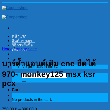
Skip
to
content
หน้าแรก
สินค้าของเรา
วิธีการสั่งซื้อ
Home
/
ของแต่ง cnc
ติดต่อเรา
บาร์ค้ำแฮนด์เดิม cnc ยืดได้
No products in the cart.
970- monkey125 msx ksr
Search
for:
pcx
Cart
No products in the cart.
750.00
฿
–
890.00
฿