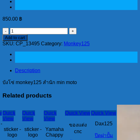
850.00
฿
บัง
Add to cart
โซ่
SKU:
CP_13495
Category:
Monkey125
monkey125
สำนัก
min
moto
quantity
Description
บังโซ่ monkey125 สำนัก min moto
Related products
w
Quick
Quick
Quick
Quick View
Quick View
View
View
View
-
Dax125
ของแต่ง
sticker -
sticker -
Yamaha
cnc
logo
logo
Chappy
ปิดฝาปั้ม