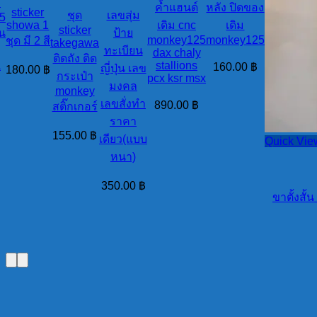
ง
ค้ำแฮนด์
หลัง ปิดของ
sticker
ชุด
เลขสุ่ม
5
showa 1
เดิม cnc
เดิม
sticker
น
ป้าย
monkey125
monkey125
ชุด มี 2 สี
takegawa
ทะเบียน
dax chaly
ติดถัง ติด
a
stallions
160.00
฿
ญี่ปุ่น เลข
180.00
฿
กระเป๋า
pcx ksr msx
มงคล
monkey
เลขสั่งทำ
890.00
฿
สติ๊กเกอร์
ราคา
155.00
฿
เดียว(แบบ
Quick Vie
หนา)
350.00
฿
ขาตั้งสั