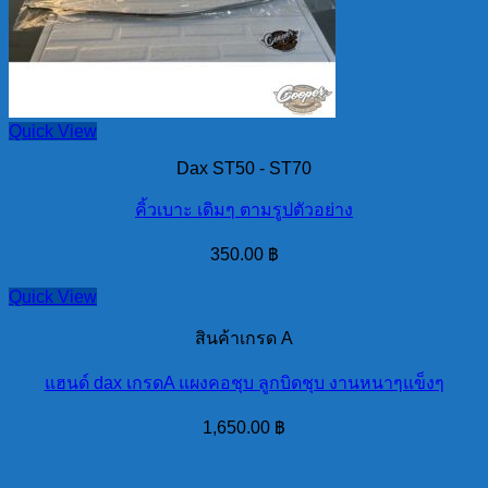
Quick View
Dax ST50 - ST70
คิ้วเบาะ เดิมๆ ตามรูปตัวอย่าง
350.00
฿
Quick View
สินค้าเกรด A
แฮนด์ dax เกรดA แผงคอชุบ ลูกบิดชุบ งานหนาๆแข็งๆ
1,650.00
฿