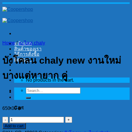
Skip
to
content
Home
/
อะไหล่ chaly
หน้าแรก
สินค้าของเรา
วิธีการสั่งซื้อ
บังโคลน chaly new งานใหม่
ติดต่อเรา
บางแต่หายาก คู่
No products in the cart.
Search
for:
Cart
650.00
฿
No products in the cart.
บังโคลน
Add to cart
chaly
new