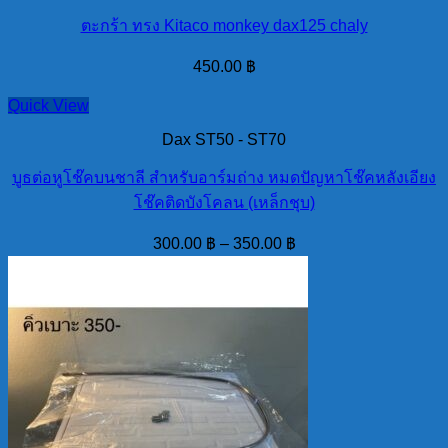
ตะกร้า ทรง Kitaco monkey dax125 chaly
450.00
฿
Quick View
Dax ST50 - ST70
บูธต่อหูโช๊คบนชาลี สำหรับอาร์มถ่าง หมดปัญหาโช๊คหลังเอียง
โช๊คติดบังโคลน (เหล็กชุบ)
300.00
฿
–
350.00
฿