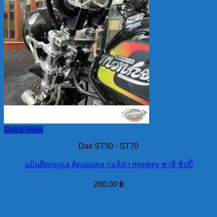
Quick View
Dax ST50 - ST70
แป้นยึดกุญแจ ติดแผงคอ กอลิล่า monkey ชาลี ชิปปี้
280.00
฿