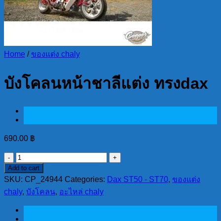
Home
/
ของแต่ง chaly
บังโคลนหน้าชาลีแต่ง ทรงdax
690.00
฿
บังโคลน
Add to cart
หน้า
SKU:
CP_24944
Categories:
Dax ST50 - ST70
,
ของแต่ง
ชา
chaly
,
บังโคลน
,
อะไหล่ chaly
ลี
แต่ง
ทรงdax