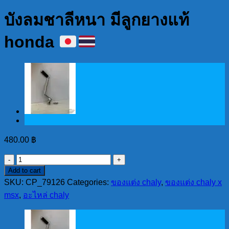
บังลมชาลีหนา มีลูกยางแท้
honda
480.00
฿
บัง
Add to cart
ลม
SKU:
CP_79126
Categories:
ของแต่ง chaly
,
ของแต่ง chaly x
ชา
msx
,
อะไหล่ chaly
ลี
หนา
มี