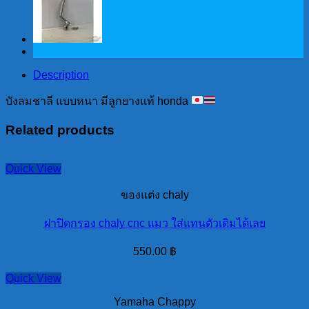
ลูก
ยาง
แท้
honda
Description
quantity
บังลมชาลี แบบหนา มีลูกยางแท้ honda
Related products
Quick View
ของแต่ง chaly
ฝาปิดกรอง chaly cnc แมว ใส่แทนตัวเดิมได้เลย
550.00
฿
Quick View
Yamaha Chappy