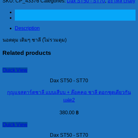
SKU:
CP_43376
Categories:
Dax ST50 - ST70
,
อะไหล่ chaly
เดิมๆ
ชาลี
(ไม่
รวม
Description
ดุม)
นอตดุม เดิมๆ ชาลี (ไม่รวมดุม)
ได้4
ตัว
Related products
quantity
Quick View
Dax ST50 - ST70
กุญแจสตาร์ตชาลี แบบเสีบบ + ล๊อคคอ ชาลี ดอกชุดเดียวกัน
แฝด2
380.00
฿
Quick View
Dax ST50 - ST70