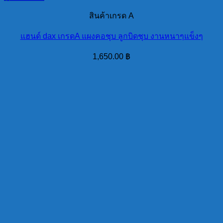
สินค้าเกรด A
แฮนด์ dax เกรดA แผงคอชุบ ลูกบิดชุบ งานหนาๆแข็งๆ
1,650.00
฿