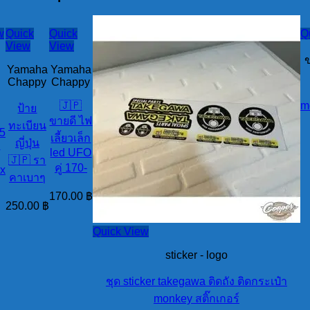
w
Quick
Quick
Q
View
View
ข
Yamaha
Yamaha
Chappy
Chappy
🇯🇵
m
ป้าย
ขายดี ไฟ
ทะเบียน
5
เลี้ยวเล็ก
ญี่ปุ่น
y
led UFO
🇯🇵 รา
คู่ 170-
sx
คาเบาๆ
170.00
฿
250.00
฿
Quick View
sticker - logo
ชุด sticker takegawa ติดถัง ติดกระเป๋า
monkey สติ๊กเกอร์