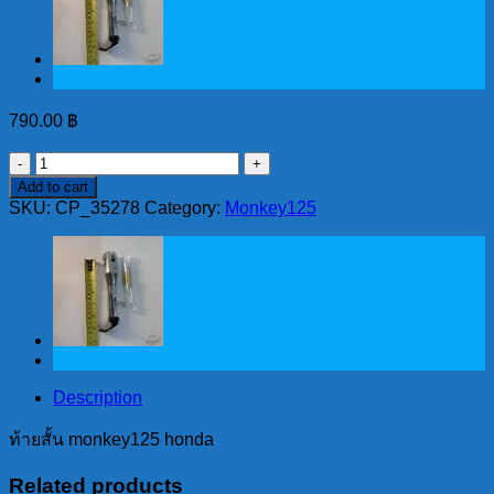
790.00
฿
ท้าย
Add to cart
สั้น
SKU:
CP_35278
Category:
Monkey125
monkey125
honda
quantity
Description
ท้ายสั้น monkey125 honda
Related products