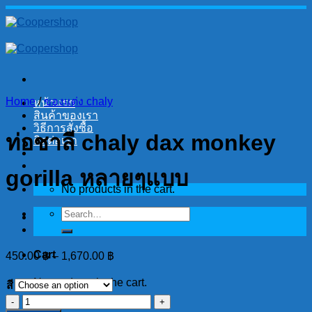
Skip
to
content
Home
/
ของแต่ง chaly
หน้าแรก
สินค้าของเรา
วิธีการสั่งซื้อ
ท่อชาลี chaly dax monkey
ติดต่อเรา
gorilla หลายๆแบบ
No products in the cart.
Search
for:
Cart
450.00
฿
–
1,670.00
฿
No products in the cart.
สี
ท่อ