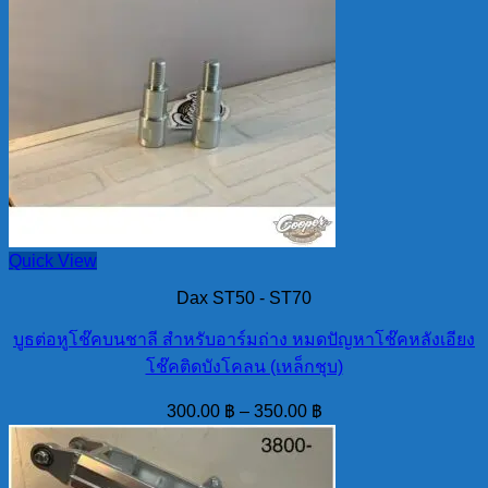
Quick View
Dax ST50 - ST70
บูธต่อหูโช๊คบนชาลี สำหรับอาร์มถ่าง หมดปัญหาโช๊คหลังเอียง
โช๊คติดบังโคลน (เหล็กชุบ)
300.00
฿
–
350.00
฿