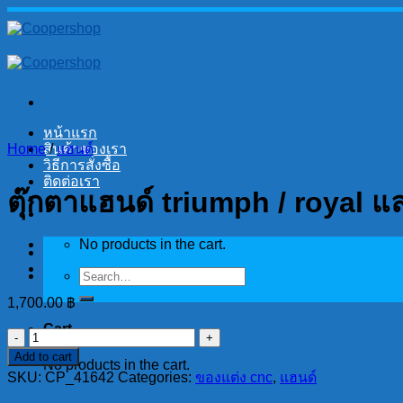
Skip
to
content
หน้าแรก
Home
สินค้าของเรา
/
แฮนด์
วิธีการสั่งซื้อ
ติดต่อเรา
ตุ๊กตาแฮนด์ triumph / royal และ
No products in the cart.
Search
for:
1,700.00
฿
Cart
ตุ๊กตา
Add to cart
แฮนด์
No products in the cart.
SKU:
CP_41642
Categories:
ของแต่ง cnc
,
แฮนด์
triumph
/