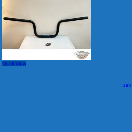
Quick View
แฮนด