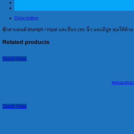
royal
และ
อื่นๆ
Description
cnc
ตุ๊กตาแฮนด์ triumph / royal และอื่นๆ cnc นิ้ว และมีบูธ หุนให้ด้วย
นิ้ว
และ
Related products
มี
บูธ
Quick View
หุน
ให้
ด้วย
quantity
ชุดแผงคอบ
Quick View