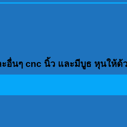
อื่นๆ cnc นิ้ว และมีบูธ หุนให้ด้