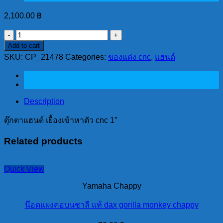
2,100.00
฿
ตุ๊กตา
Add to cart
แฮนด์
SKU:
CP_21478
Categories:
ของแต่ง cnc
,
แฮนด์
เยื้อง
เข้าหา
ตัว
cnc
Description
1"
quantity
ตุ๊กตาแฮนด์ เยื้องเข้าหาตัว cnc 1″
Related products
Quick View
Yamaha Chappy
น๊อตแผงคอบนชาลี แท้ dax gorilla monkey chappy