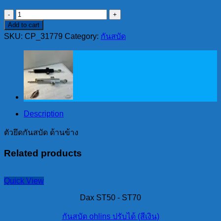
ตัว
Add to cart
ยึด
SKU:
CP_31779
Category:
กันสบัด
กัน
สบัด
ด้าน
ข้าง
quantity
Description
ตัวยึดกันสบัด ด้านข้าง
Related products
Quick View
Dax ST50 - ST70
กันสบัด ohlins ปรับได้ (สีเงิน)