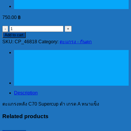
750.00
฿
ตะแกรง
Add to cart
หลัง
SKU:
CP_46818
Category:
ตะแกรง - กันตก
C70
Supercup
ดำ
เกรด
A
หนา
แข็ง
quantity
Description
ตะแกรงหลัง C70 Supercup ดำ เกรด A หนาแข็ง
Related products