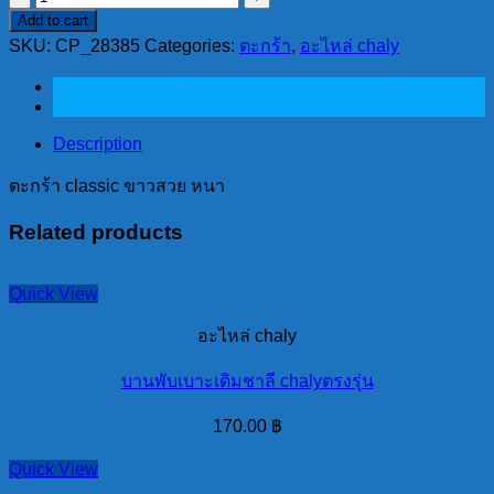
Add to cart
classic
SKU:
ขาว
CP_28385
Categories:
ตะกร้า
,
อะไหล่ chaly
สวย
หนา
quantity
Description
ตะกร้า classic ขาวสวย หนา
Related products
Quick View
อะไหล่ chaly
บานพับเบาะเดิมชาลี chalyตรงรุ่น
170.00
฿
Quick View