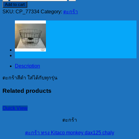
Add to cart
สีดำ
SKU:
CP_77334
Category:
ตะกร้า
ใส่
ได้
กับ
ทุก
รุ่น
quantity
Description
ตะกร้าสีดำ ใส่ได้กับทุกรุ่น
Related products
Quick View
ตะกร้า
ตะกร้า ทรง Kitaco monkey dax125 chaly