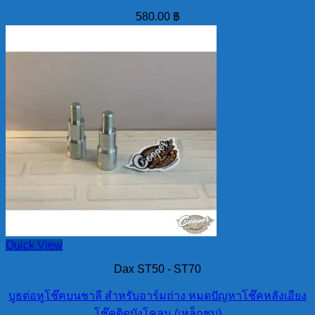
580.00
฿
Quick View
Dax ST50 - ST70
บูธต่อหูโช๊คบนชาลี สำหรับอาร์มถ่าง หมดปัญหาโช๊คหลังเอียง
โช๊คติดบังโคลน (เหล็กชุบ)