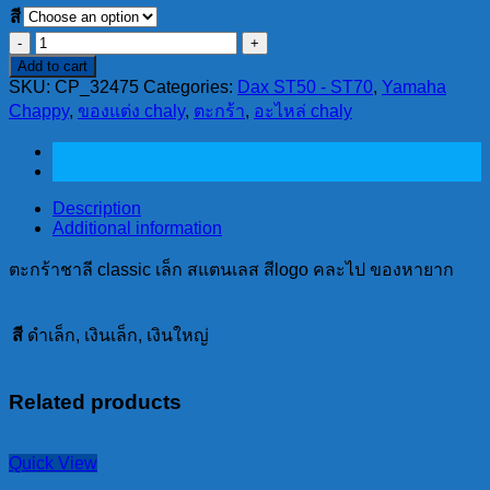
สี
ตะกร้า
Add to cart
ชาลี
SKU:
CP_32475
Categories:
Dax ST50 - ST70
,
Yamaha
classic
Chappy
,
ของแต่ง chaly
,
ตะกร้า
,
อะไหล่ chaly
เล็ก
ส
แตน
เลส
Description
สีlogo
Additional information
คละ
ตะกร้าชาลี classic เล็ก สแตนเลส สีlogo คละไป ของหายาก
ไป
ของ
สี
ดำเล็ก, เงินเล็ก, เงินใหญ่
หา
ยาก
quantity
Related products
Quick View