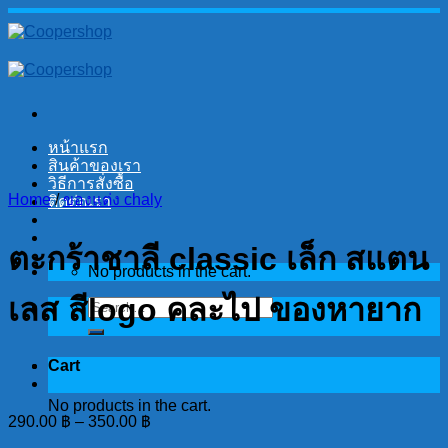
Skip
to
content
หน้าแรก
สินค้าของเรา
วิธีการสั่งซื้อ
Home
/
ของแต่ง chaly
ติดต่อเรา
ตะกร้าชาลี classic เล็ก สแตน
No products in the cart.
เลส สีlogo คละไป ของหายาก
Search
for:
Cart
No products in the cart.
290.00
฿
–
350.00
฿