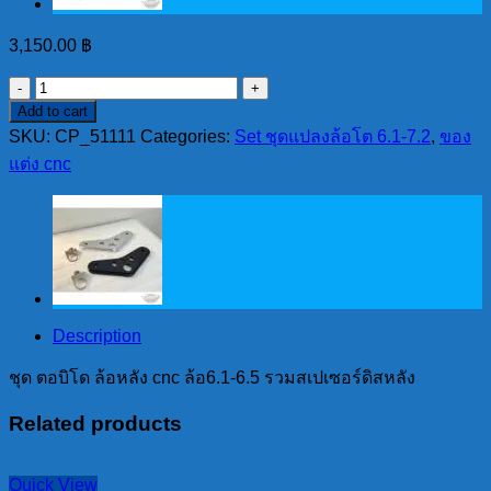
3,150.00
฿
ชุด
Add to cart
ตอ
SKU:
CP_51111
Categories:
Set ชุดแปลงล้อโต 6.1-7.2
,
ของ
บิโด
แต่ง cnc
ล้อ
หลัง
cnc
ล้อ6.1-
6.5
รวม
สเป
Description
เซ
อร์ดิ
ชุด ตอบิโด ล้อหลัง cnc ล้อ6.1-6.5 รวมสเปเซอร์ดิสหลัง
สห
Related products
ลัง
quantity
Quick View