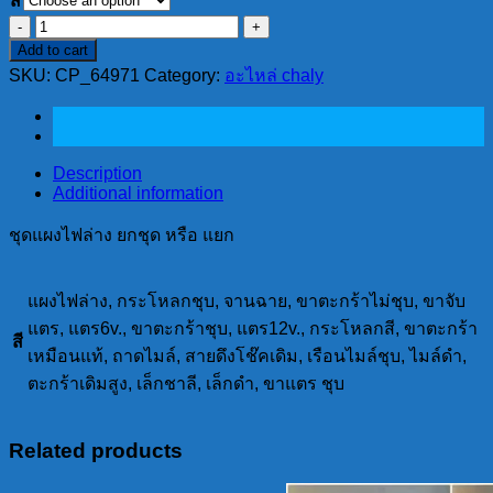
สี
ชุด
Add to cart
แผง
SKU:
CP_64971
Category:
อะไหล่ chaly
ไฟ
ล่าง
ยก
ชุด
Description
หรือ
Additional information
แยก
ชุดแผงไฟล่าง ยกชุด หรือ แยก
quantity
แผงไฟล่าง, กระโหลกชุบ, จานฉาย, ขาตะกร้าไม่ชุบ, ขาจับ
แตร, แตร6v., ขาตะกร้าชุบ, แตร12v., กระโหลกสี, ขาตะกร้า
สี
เหมือนแท้, ถาดไมล์, สายดึงโช๊คเดิม, เรือนไมล์ชุบ, ไมล์ดำ,
ตะกร้าเดิมสูง, เล็กชาลี, เล็กดำ, ขาแตร ชุบ
Related products