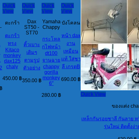
Quick
Quick
Quick
Quick
View
View
View
View
Dax
Yamaha
ตะกร้า
บังโคลน
-
ST50 -
Chappy
0
ST70
ตะกร้า
หน้า dax
กระโหล
ทรง
งาน
น
คิ้วเบาะ
กไฟหน้า
Kitaco
เหมือน
อ
เดิมๆ
dt100
monkey
แท้ ใส่ชา
1
ตามรูป
จานฉาย
dax125
chaly
chappy
ลี เกรดB
 2
ตัวอย่าง
gorilla
monkey
450.00
฿
690.00
฿
350.00
฿
6″
฿
Quick View
280.00
฿
ของแต่ง cha
เหล็กกันรอยชาลี กันลาย 
รุ่นใหม่ ติดตั้งง่