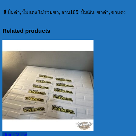
ปั้ม
ใส่
สี
ปั้มดำ, ปั้มแดง ไม่รวมขา, จาน185, ปั้มเงิน, ขาดำ, ขาแดง
โช๊ค
จีน
Related products
ได้
เลย
ไม่
ต้อง
แปลง
ใส่
จาน185mm.
ราคา
ไม่
รวม
จาน
quantity
Quick View