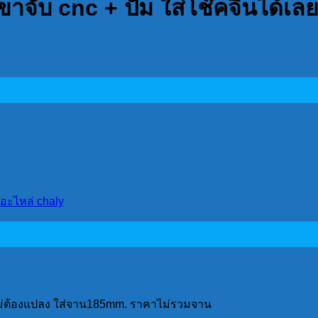
ขาจับ cnc + ปั้ม ใส่โช๊คจีนได้เล
อะไหล่ chaly
้เลยไม่ต้องแปลง ใส่จาน185mm. ราคาไม่รวมจาน