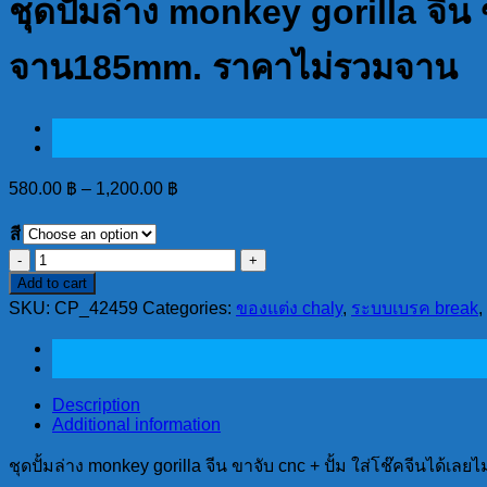
ชุดปั้มล่าง monkey gorilla จีน 
จาน185mm. ราคาไม่รวมจาน
580.00
฿
–
1,200.00
฿
สี
ชุด
Add to cart
ปั้
SKU:
CP_42459
Categories:
ของแต่ง chaly
,
ระบบเบรค break
,
มล่าง
monkey
gorilla
จีน
Description
ขา
Additional information
จับ
cnc
ชุดปั้มล่าง monkey gorilla จีน ขาจับ cnc + ปั้ม ใส่โช๊คจีนได
+