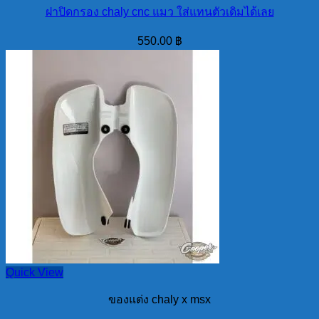
ฝาปิดกรอง chaly cnc แมว ใส่แทนตัวเดิมได้เลย
550.00
฿
Quick View
ของแต่ง chaly x msx