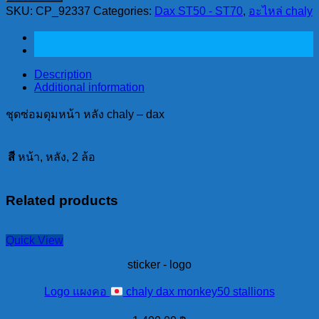
SKU:
CP_92337
Categories:
Dax ST50 - ST70
,
อะไหล่ chaly
ดุม
หน้า
หลัง
chaly
Description
-
Additional information
dax
quantity
ชุดซ่อมดุมหน้า หลัง chaly – dax
สี
หน้า, หลัง, 2 ล้อ
Related products
Quick View
sticker - logo
Logo แผงคอ
chaly dax monkey50 stallions