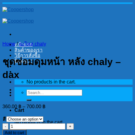
Skip
to
content
Home
/
อะไหล่ chaly
หน้าแรก
สินค้าของเรา
วิธีการสั่งซื้อ
ชุดซ่อมดุมหน้า หลัง chaly –
ติดต่อเรา
dax
No products in the cart.
Search
for:
360.00
฿
–
700.00
฿
Cart
สี
No products in the cart.
ชุด
Add to cart
ซ่อม