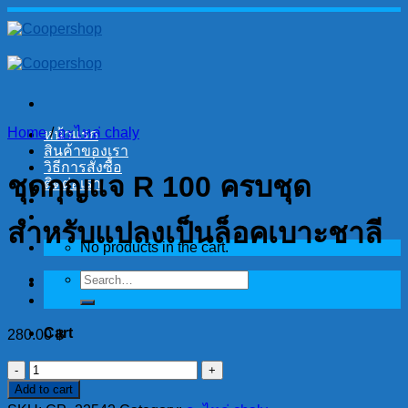
Skip
to
content
Home
/
อะไหล่ chaly
หน้าแรก
สินค้าของเรา
วิธีการสั่งซื้อ
ชุดกุญแจ R 100 ครบชุด
ติดต่อเรา
สำหรับแปลงเป็นล็อคเบาะชาลี
No products in the cart.
Search
for:
Cart
280.00
฿
No products in the cart.
ชุด
Add to cart
กุญแจ