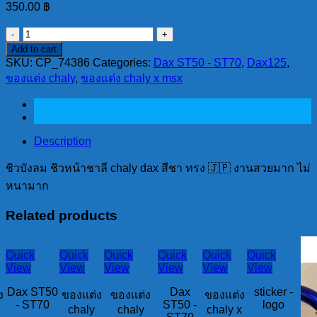
350.00
฿
ชิว
Add to cart
บัง
SKU:
CP_74386
Categories:
Dax ST50 - ST70
,
Dax125
,
ลม
ของแต่ง chaly
,
ของแต่ง chaly x msx
ชิ
ว
หน้า
ชาลี
Description
chaly
ชิวบังลม ชิวหน้าชาลี chaly dax สีชา ทรง 🇯🇵 งานสวยมาก ไม่
dax
สีชา
หนามาก
ทรง
Related products
🇯🇵
quantity
Quick
Quick
Quick
Quick
Quick
Quick
View
View
View
View
View
View
Dax ST50
Dax
sticker -
ง
ของแต่ง
ของแต่ง
ของแต่ง
- ST70
ST50 -
logo
chaly
chaly
chaly x