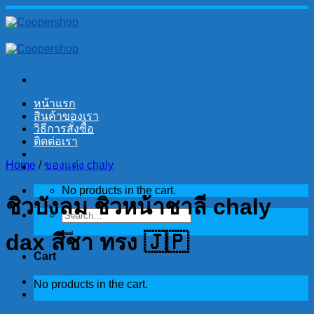
Skip
to
content
หน้าแรก
สินค้าของเรา
วิธีการสั่งซื้อ
ติดต่อเรา
Home
/
ของแต่ง chaly
No products in the cart.
ชิวบังลม ชิวหน้าชาลี chaly
Search
for:
dax สีชา ทรง 🇯🇵
Cart
No products in the cart.