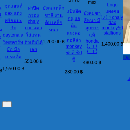
ST70
msx
Logo
ชุดแฮนด์
น
ฝาปิด
บังลมเหล็ก
แป้นยึด
แผงคอ
dax แต่ง
บังลมชา
ี
กรอง
ชาลี งาน
🇯🇵 chaly
กุญแจ
พร้อมปะ
ลีหนา มี
chaly
ย
ดิบ เหล็ก
dax
ติด
กับ
cnc แมว
ลูกยาง
monkey50
ง
หนา
แผงคอ
stallions
daytona ส
ใส่แทน
แท้
ง
กอลิล่า
honda
1,200.00
฿
วิทสตาร์ท
ตัวเดิมได้
1,400.00
฿
่
monkey
🇯🇵
มือ มือ
เลย
🇹🇭
ชาลี ชิป
เบรคดั้ม
Qu
ย
ปี้
550.00
฿
480.00
฿
1,550.00
฿
฿
280.00
฿
แ