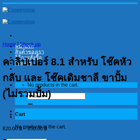
Skip
to
content
Home
/
Shock up
หน้าแรก
สินค้าของเรา
วิธีการสั่งซื้อ
คาลิปเปอร์ 8.1 สำหรับ โช๊คหัว
ติดต่อเรา
กลับ และ โช๊คเดิมชาลี ขาปั้ม
No products in the cart.
(ไม่รวมปั้ม)
Search
for:
Cart
No products in the cart.
820.00
฿
–
850.00
฿