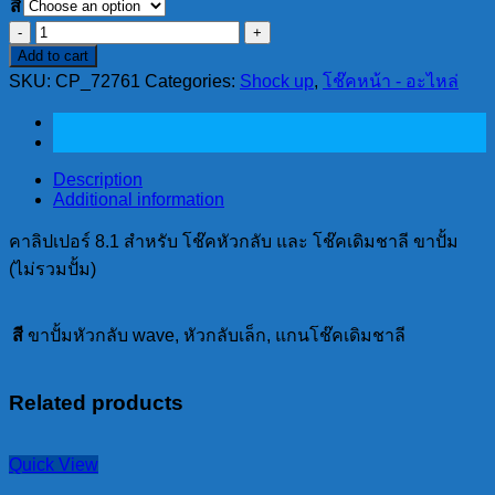
สี
คา
Add to cart
ลิ
SKU:
CP_72761
Categories:
Shock up
,
โช๊คหน้า - อะไหล่
ป
เปอร์
8.1
สำหรับ
Description
โช๊
Additional information
คหัว
คาลิปเปอร์ 8.1 สำหรับ โช๊คหัวกลับ และ โช๊คเดิมชาลี ขาปั้ม
กลับ
(ไม่รวมปั้ม)
และ
โช๊ค
เดิม
สี
ขาปั้มหัวกลับ wave, หัวกลับเล็ก, แกนโช๊คเดิมชาลี
ชาลี
ขา
Related products
ปั้ม
(ไม่
Quick View
รวม