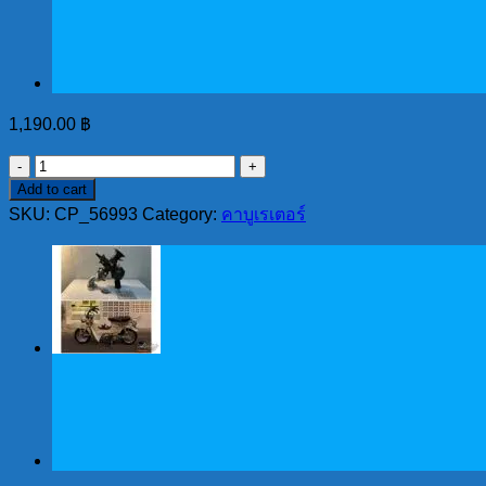
1,190.00
฿
คาร์บู
Add to cart
ทรง
SKU:
CP_56993
Category:
คาบูเรเตอร์
yoshimura
28
แรง
เดิน
เบา
เพราะ
จู
นง่าย
quantity