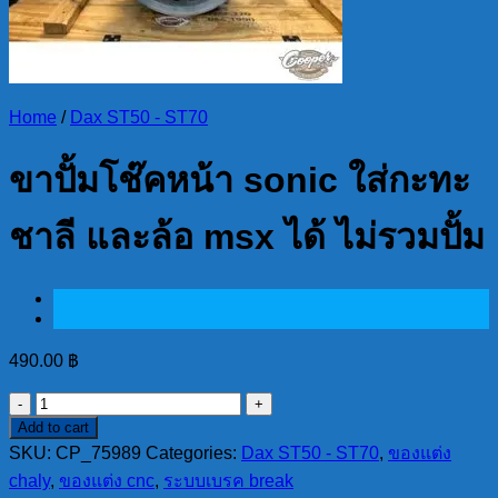
Home
/
Dax ST50 - ST70
ขาปั้มโช๊คหน้า sonic ใส่กะทะ
ชาลี และล้อ msx ได้ ไม่รวมปั้ม
490.00
฿
ขา
Add to cart
ปั้มโช๊
SKU:
CP_75989
Categories:
Dax ST50 - ST70
,
ของแต่ง
คห
chaly
,
ของแต่ง cnc
,
ระบบเบรค break
น้า