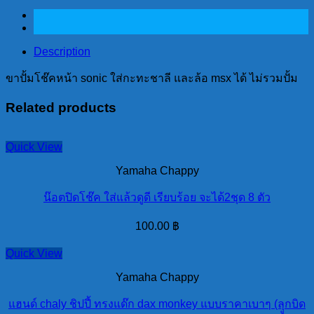
sonic
ใส่
กะ
Description
ทะ
ชาลี
ขาปั้มโช๊คหน้า sonic ใส่กะทะชาลี และล้อ msx ได้ ไม่รวมปั้ม
และ
Related products
ล้อ
msx
ได้
Quick View
ไม่
Yamaha Chappy
รวม
ปั้ม
น๊อตปิดโช๊ค ใส่แล้วดูดี เรียบร้อย จะได้2ชุด 8 ตัว
quantity
100.00
฿
Quick View
Yamaha Chappy
แฮนด์ chaly ชิปปี้ ทรงแด๊ก dax monkey แบบราคาเบาๆ (ลุูกบิด