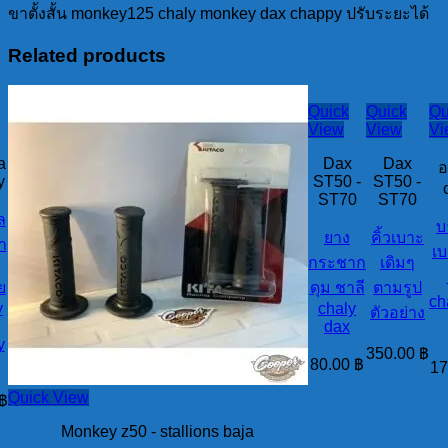
ขาตั้งสั้น monkey125 chaly monkey dax chappy ปรับระยะได้
ระยะ
ได้
Related products
quantity
Quick
Quick
Qu
View
View
Vi
a
Dax
Dax
อ
y
ST50 -
ST50 -
ST70
ST70
ล
บ
ยาง
คิ้วเบาะ
า
เบ
กระชาก
เดิมๆ
ย
ดุม ชาลี
ตามรูป
ch
y
chaly
ตัวอย่าง
dax
y
350.00
฿
80.00
฿
17
Quick View
฿
Monkey z50 - stallions baja