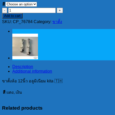
สี
ขา
Add to cart
ตั้ง
SKU:
CP_76784
Category:
ขาตั้ง
ล้อ
12นิ้ว
อลู
มิ
เนียม
kita
🇹🇭
quantity
Description
Additional information
ขาตั้งล้อ 12นิ้ว อลูมิเนียม kita 🇹🇭
สี
แดง, เงิน
Related products