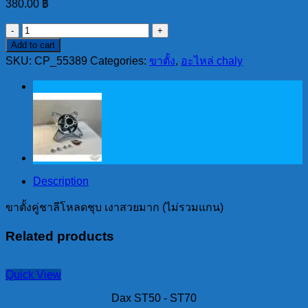
380.00
฿
ขา
Add to cart
ตั้ง
SKU:
CP_55389
Categories:
ขาตั้ง
,
อะไหล่ chaly
คู่
ชา
ลี
โหลด
ชุบ
เงา
สวย
Description
มาก
quantity
ขาตั้งคู่ชาลีโหลดชุบ เงาสวยมาก (ไม่รวมแกน)
Related products
Quick View
Dax ST50 - ST70