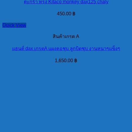
ตะกร้า ทรง Kitaco monkey dax125 chaly
450.00
฿
Quick View
สินค้าเกรด A
แฮนด์ dax เกรดA แผงคอชุบ ลูกบิดชุบ งานหนาๆแข็งๆ
1,650.00
฿