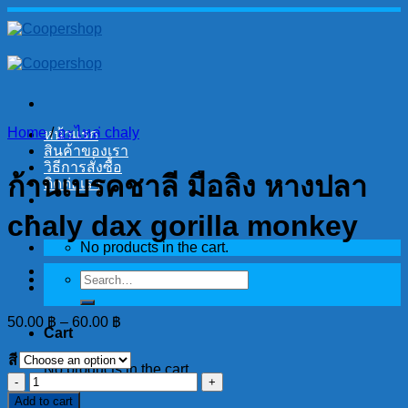
Skip
to
content
Home
/
อะไหล่ chaly
หน้าแรก
สินค้าของเรา
วิธีการสั่งซื้อ
ก้านเบรคชาลี มือลิง หางปลา
ติดต่อเรา
chaly dax gorilla monkey
No products in the cart.
Search
for:
50.00
฿
–
60.00
฿
Cart
สี
No products in the cart.
ก้าน
Add to cart
เบรค