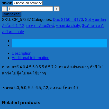
ขนาด
กะ
Add to cart
ทะ
SKU:
CP_57337
Categories:
Dax ST50 - ST70
,
Set ชุดแปลง
ชาลี
ล้อโต 6.1-7.2
,
กะทะ - ล้อแม๊กซ์
,
ของแต่ง chaly
,
สินค้าเกรด A
,
4.0
4.5
อะไหล่ chaly
5.0
5.5
6.5
7.2
Description
เกรด
Additional information
A
อย่าง
กะทะชาลี 4.0 4.5 5.0 5.5 6.5 7.2 เกรด A อย่างหนาๆ ทำสี ไม่
หนาๆ
แกว่ง ไม่ดุ้ง ไม่คด ใช้ยาวๆ
ทำสี
ไม่
ขนาด
4.0, 5.0, 5.5, 6.5, 7.2, สเปเซอร์หน้า 4.7
แกว่ง
ไม่
ดุ้ง
Related products
ไม่