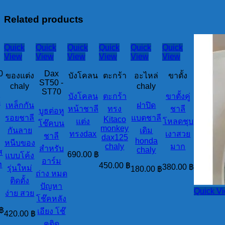
ก้าน
เลือก
Related products
ได้
(ระบุ
Quick
Quick
Quick
Quick
Quick
Quick
ที่
View
View
View
View
View
View
แชท)
0
Dax
ของแต่ง
บังโคลน
ตะกร้า
อะไหล่
ขาตั้ง
quantity
ST50 -
chaly
chaly
ST70
บังโคลน
ตะกร้า
ขาตั้งคู่
์
เหล็กกัน
ฝาปิด
หน้าชาลี
ทรง
ชาลี
บูธต่อหู
รอยชาลี
แบตชาลี
Kitaco
แต่ง
โหลดชุบ
โช๊คบน
monkey
กันลาย
เดิม
ทรงdax
เงาสวย
ชาลี
dax125
honda
หนีบของ
chaly
มาก
สำหรับ
chaly
ส
690.00
฿
แบบโค้ง
อาร์ม
ท
450.00
฿
380.00
฿
รุ่นใหม่
180.00
฿
ถ่าง หมด
ติดตั้ง
ปัญหา
Quick V
ง่าย สวย
โช๊คหลัง
฿
เอียง โช๊
420.00
฿
คติด