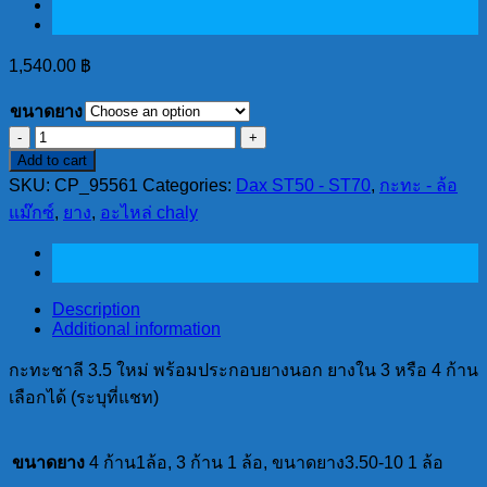
1,540.00
฿
ขนาดยาง
กะ
Add to cart
ทะ
SKU:
CP_95561
Categories:
Dax ST50 - ST70
,
กะทะ - ล้อ
ชาลี
แม๊กซ์
,
ยาง
,
อะไหล่ chaly
3.5
ใหม่
พร้อม
ประกอบ
Description
ยาง
Additional information
นอก
กะทะชาลี 3.5 ใหม่ พร้อมประกอบยางนอก ยางใน 3 หรือ 4 ก้าน
ยาง
เลือกได้ (ระบุที่แชท)
ใน
3
หรือ
ขนาดยาง
4 ก้าน1ล้อ, 3 ก้าน 1 ล้อ, ขนาดยาง3.50-10 1 ล้อ
4