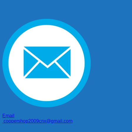
Email
coopershop2009cnx@gmail.com